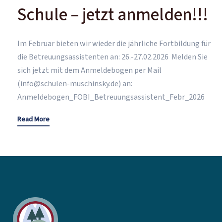
Schule – jetzt anmelden!!!
Im Februar bieten wir wieder die jährliche Fortbildung für
die Betreuungsassistenten an: 26.-27.02.2026 Melden Sie
sich jetzt mit dem Anmeldebogen per Mail
(info@schulen-muschinsky.de) an:
Anmeldebogen_FOBI_Betreuungsassistent_Febr_2026
Read More