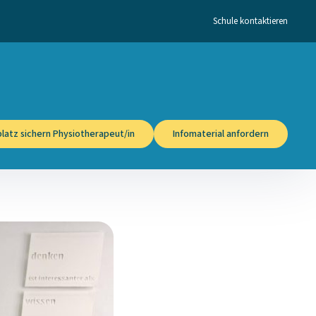
Schule kontaktieren
latz sichern Physiotherapeut/in
Infomaterial anfordern