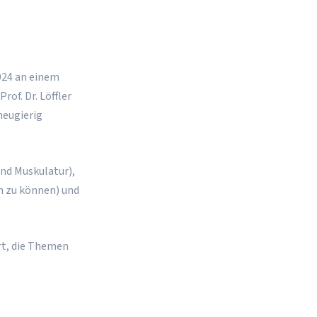
024 an einem
of. Dr. Löffler
neugierig
und Muskulatur),
n zu können) und
rt, die Themen